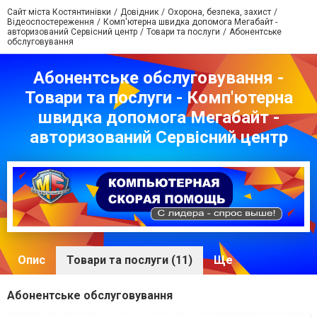
Сайт міста Костянтинівки
Довідник
Охорона, безпека, захист
Відеоспостереження
Комп'ютерна швидка допомога Мегабайт -
авторизований Сервісний центр
Товари та послуги
Абонентське
обслуговування
Абонентське обслуговування -
Товари та послуги - Комп'ютерна
швидка допомога Мегабайт -
авторизований Сервісний центр
Опис
Товари та послуги (11)
Ще
Абонентське обслуговування