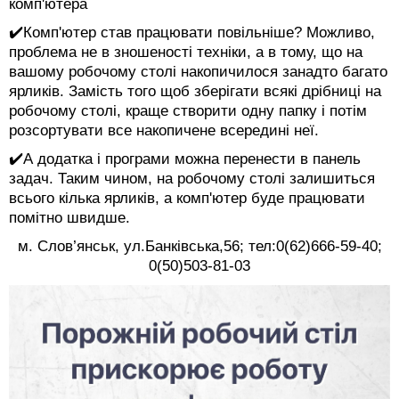
комп'ютера
✔️
Комп'ютер став працювати повільніше? Можливо,
проблема не в зношеності техніки, а в тому, що на
вашому робочому столі накопичилося занадто багато
ярликів. Замість того щоб зберігати всякі дрібниці на
робочому столі, краще створити одну папку і потім
розсортувати все накопичене всередині неї.
✔️
А додатка і програми можна перенести в панель
задач. Таким чином, на робочому столі залишиться
всього кілька ярликів, а комп'ютер буде працювати
помітно швидше.
м. Слов’янськ, ул.Банківська,56; тел:0(62)666-59-40;
0(50)503-81-03