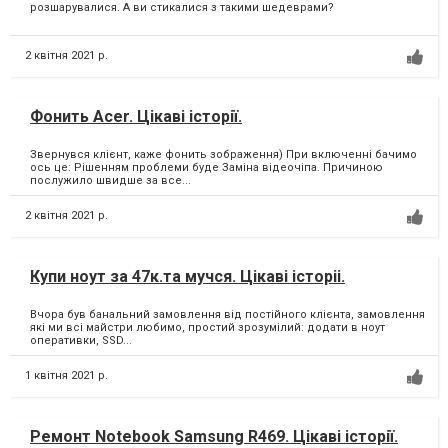
розшарувалися. А ви стикалися з такими шедеврами?
2 квітня 2021 р.
Фонить Acer. Цікаві історії.
Звернувся клієнт, каже фонить зображення) При включенні бачимо
ось це: Рішенням проблеми буде Заміна відеочіпа. Причиною
послужило швидше за все...
2 квітня 2021 р.
Купи ноут за 47к.та мучся. Цікаві історіі.
Вчора був банальний замовлення від постійного клієнта, замовлення
які ми всі майстри любимо, простий зрозумілий: додати в ноут
оперативки, SSD...
1 квітня 2021 р.
Ремонт Notebook Samsung R469. Цікаві історії.