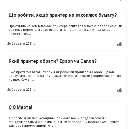
Що робити, якщо принтер не захоплює бумагу?
Практично кожен власник принтера стикався з такою проблемою, як
система перестала захоплювати папір для друку. І тут виникає
питання, що...
26 березня 2021 р.
Який принтер обрати? Epson чи Canon?
Вже протягом багатьох років виробники принтерів Canon і Epson
конкурують один з одним, намагаючись з'ясувати у користувачів, хто
краще. Кожен...
26 березня 2021 р.
C 8 Марта!
Дорогие и милые женщины, примите наши поздравления с
Международным женским днём. Этот праздник весны пусть будет
для вас напоминанием, что...