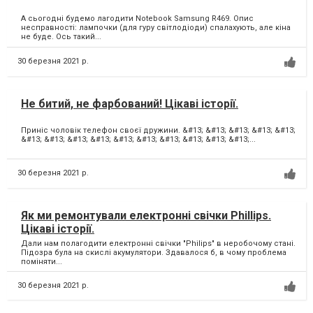
А сьогодні будемо лагодити Notebook Samsung R469. Опис
несправності: лампочки (для гуру світлодіоди) спалахують, але кіна
не буде. Ось такий...
30 березня 2021 р.
Не битий, не фарбований! Цікаві історії.
Приніс чоловік телефон своєї дружини. &#13; &#13; &#13; &#13; &#13;
&#13; &#13; &#13; &#13; &#13; &#13; &#13; &#13; &#13; &#13;...
30 березня 2021 р.
Як ми ремонтували електронні свічки Phillips.
Цікаві історії.
Дали нам полагодити електронні свічки "Philips" в неробочому стані.
Підозра була на скислі акумулятори. Здавалося б, в чому проблема
поміняти...
30 березня 2021 р.