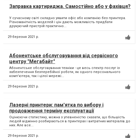
Заправка картириджа. Самостійно або у фахівця?
У сучасному світі складно уявити офіс або компанію без принтера.
Різноманітність моделей і цін дають можливість придбати
друкуючий пристрій практично...
29 березня 2021 р.
Абонентське обслуговування від сервісного
центру "Мегабайт"
Абонентське обслуговування техніки - це весь спектр послуг із
забезпечення безперебійної роботи, як одного персонального
комп'ютера, так і цілої мережі...
29 березня 2021 р.
Лазерні принтери: пам'ятка по вибору і
продовження терміну експлуатації
Оцінюючи статистику, можна з упевненістю сказати, що більшість
людей відмінно розбираються в принтерах і витратних матеріалів до
них. Але все...
29 березня 2021 р.