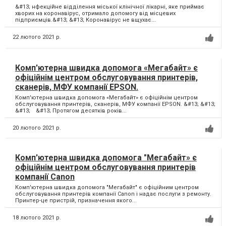
&#13; нфекційне відділення міської клінічної лікарні, яке приймає
хворих на коронавірус, отримало допомогу від місцевих
підприємців.&#13; &#13; Коронавірус не вщухає...
22 лютого 2021 р.
Комп'ютерна швидка допомога «Мегабайт» є
офіційнім центром обслуговування принтерів,
сканерів, МФУ компанії EPSON.
Комп'ютерна швидка допомога «Мегабайт» є офіційнім центром
обслуговування принтерів, сканерів, МФУ компанії EPSON. &#13; &#13;
&#13; ⠀&#13; Протягом десятків років...
20 лютого 2021 р.
Комп'ютерна швидка допомога "Мегабайт» є
офіційнім центром обслуговування принтерів
компанії Canon
Комп'ютерна швидка допомога "Мегабайт" є офіційним центром
обслуговування принтерів компанії Canon і надає послуги з ремонту.
Принтер-це пристрій, призначення якого...
18 лютого 2021 р.