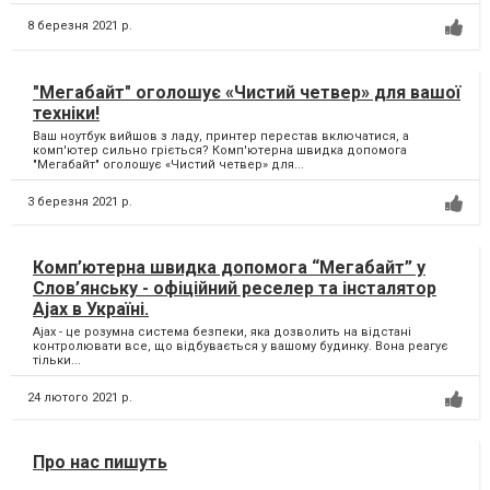
8 березня 2021 р.
"Мегабайт" оголошує «Чистий четвер» для вашої
техніки!
Ваш ноутбук вийшов з ладу, принтер перестав включатися, а
комп'ютер сильно гріється? Комп'ютерна швидка допомога
"Мегабайт" оголошує «Чистий четвер» для...
3 березня 2021 р.
Комп’ютерна швидка допомога “Мегабайт” у
Слов’янську - офіційний реселер та інсталятор
Ajax в Україні.
Ajax - це розумна система безпеки, яка дозволить на відстані
контролювати все, що відбувається у вашому будинку. Вона реагує
тільки...
24 лютого 2021 р.
Про нас пишуть