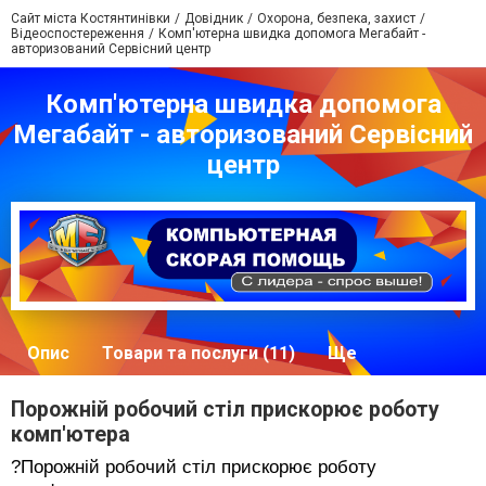
Сайт міста Костянтинівки
Довідник
Охорона, безпека, захист
Відеоспостереження
Комп'ютерна швидка допомога Мегабайт -
авторизований Сервісний центр
Комп'ютерна швидка допомога
Мегабайт - авторизований Сервісний
центр
Опис
Товари та послуги (11)
Ще
Порожній робочий стіл прискорює роботу
комп'ютера
?
Порожній робочий стіл прискорює роботу